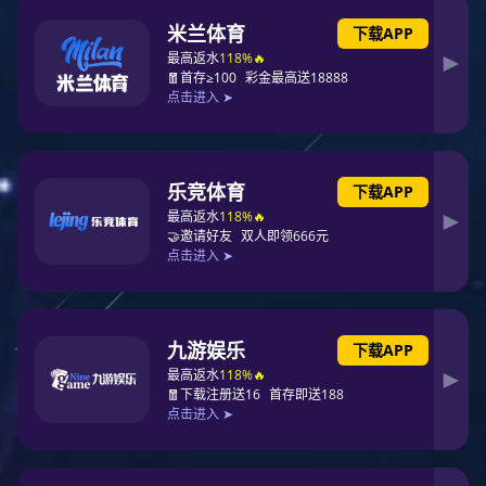
向
如何应对消控室值班新规，满足单人值班要求？
主
近年来，全国各地相继出台了多项地方条例和管理规定，明确能够
业
通过城市消防远程监控系统实现远程操作消防控制室所有控制功能
据
的，可以实现消防控制室的单人值班模式。
本
员
2025-01-06
出
救
界
理
20