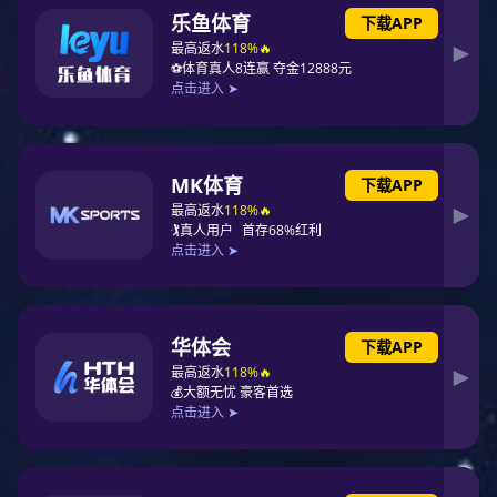
消防智能接处警（企业）
消防智能接处警（政府）
通过提供预案编制、应急资源、
消防智能接处警是为直辖市消防
报警话务、组织架构、远程告警
总队、省总队、地市级消防支队
联动控制等管理功能，帮助企业
及下辖消防大队、消防队站等综
实现内部报警到警情处理、预案
合运用大数据、人工智能等新兴
项目案例
调派、远程联动消防设施的应急
技术，遵循“大数据分析、AI支
作业流程数字化、标准化，达到
撑、智能调配、一机多屏、动态
PROJECT CASE
高效管理企业应急资源、快速响
多模、智能联动”的新型架构思
应应急事件。
路，以部局“一方案，三标准”为
政府项目
依据，实现部局要求的全部功
更多
/ Government projects
能，覆盖“值守、勤务、灾情”三
种应用场景，实现接警时间短、
集结出动快、到场展开快、灭火
救人快的“一短三快”的目的提供
综合解决方案的软件。