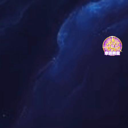
上海华谊集团消防接处警系
北京大兴机场程消防报警救
统建设
援调度指挥系统
运用智能化手段，着力提升企业
北京大兴机场消防报警调度系统
接处警效率，做到报警接入智能
建设要充分利用现代通信及计算
化，话务分流自动化。按照企业
机网络、物联网技术，充分运用
政策背书
接处警业务划分，分别从接、
国内外先进、成熟的电子信息技
调、处三个环节设计系统功能。
术，在继承现有系统优点的基础
POLICY ENDORSEMENT
依托调派模型，接警完成后，指
上，以实战需求为导向，构建集
挥调度人员通过平台发布出警调
通信指挥、情报分析、技术防控
公司荣誉
度指令...
等多...